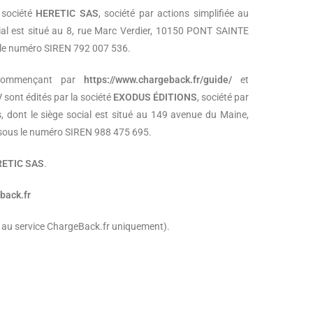
a société
HERETIC SAS
, société par actions simplifiée au
cial est situé au 8, rue Marc Verdier, 10150 PONT SAINTE
 le numéro SIREN 792 007 536.
 commençant par
https://www.chargeback.fr/guide/
et
/
sont édités par la société
EXODUS ÉDITIONS
, société par
s, dont le siège social est situé au 149 avenue du Maine,
 sous le numéro SIREN 988 475 695.
ETIC SAS
.
back.fr
 au service ChargeBack.fr uniquement).